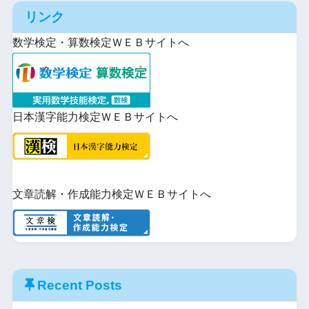
ー
で
読
リンク
ト
iCal
購
数学検定・算数検定ＷＥＢサイトへ
で
読
日本漢字能力検定ＷＥＢサイトへ
文章読解・作成能力検定ＷＥＢサイトへ
Recent Posts