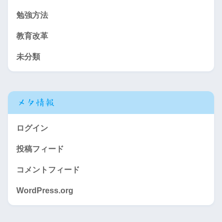
生活創造
28
で
勉強方法
地域創造
28
奥越明成高校の推薦枠には特色選抜もあり，各学科2人以内2
教育改革
人まで
若狭東
電子機械
28
福井商業高校の推薦枠には特色選抜もあり，商・流・情学科
未分類
各12人以内，会・国学科各3人以内32人まで
電気
28
武生商工高校の推薦枠には特色選抜もあり，機・商・情学科
ビジネス情報
56
各8人以内，電・都学科各4人以内17人まで
メタ情報
ログイン
投稿フィード
コメントフィード
WordPress.org