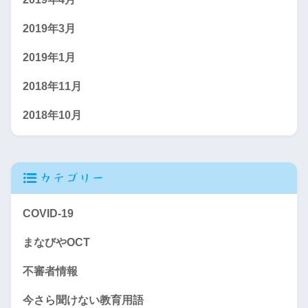
機械
28
2019年3月
電気
28
2019年1月
奥越明成
ビジネス情報
28
2018年11月
生活
30
2018年10月
福祉
26
敦賀工業高校の推薦枠には特色選抜もあり，各学科3人以内6
機械創造
68
人まで
カテゴリー
電気情報
34
若狭東高校の推薦枠には特色選抜もあり，各学科4人以内12人
まで
COVID-19
武生商工
都市・建築
34
福井農林高校の推薦枠には特色選抜もあり，各学科4人以内13
まなびやOCT
人まで
商業マネジメント
68
科学技術高校の推薦枠には特色選抜もあり，各学科3人以内10
不審者情報
情報ビジネス
68
人まで
今さら聞けない教育用語
坂井高校の推薦枠には特色選抜もあり，各学科3人以内9人ま