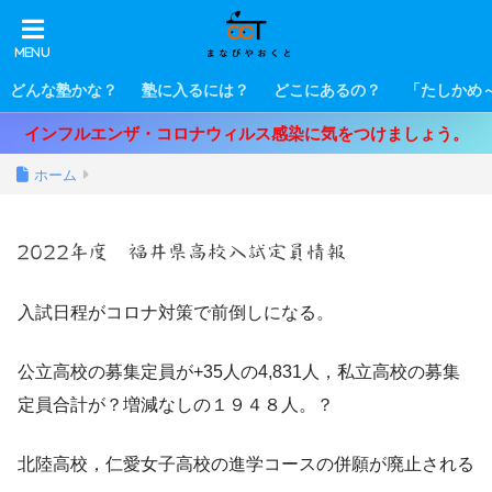
どんな塾かな？
塾に入るには？
どこにあるの？
「たしかめ
インフルエンザ・コロナウィルス感染に気をつけましょう。
ホーム
2022年度 福井県高校入試定員情報
入試日程がコロナ対策で前倒しになる。
公立高校の募集定員が+35人の4,831人，私立高校の募集
定員合計が？増減なしの１９４８人。？
北陸高校，仁愛女子高校の進学コースの併願が廃止される