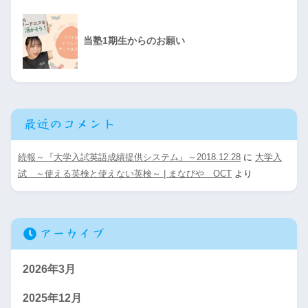
比
進学
情報工学
37
+1
福
科学技術
電子電気
37
+1
当塾1期生からのお願い
総合・
井
80
定時制
化学創造
37
+1
南
産業デザイン
37
+1
最近のコメント
電子機械
30
電気
30
続報～『大学入試英語成績提供システム』～2018.12.28
に
大学入
敦賀工業
試 ～使える英検と使えない英検～ | まなびや OCT
より
建築システム
30
情報ケミカル
30
アーカイブ
商業
78
2026年3月
流通経済
78
2025年12月
福井商
会計
39