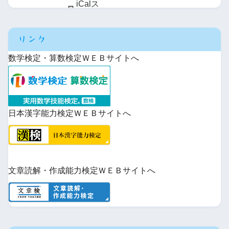
iCal
ス
普通 ＩＴ・デザイン
38
特
併
・
に
ポ
120
Google
購
探求
38
別進学
ー
で
読
リンク
福
ト
普通
228
・進
専
井
iCal
購
80
数学検定・算数検定ＷＥＢサイトへ
武生
学Ⅰ類
工
で
読
探求進学
76
大
・進
専
210
武生東
学際フロンティア
150
-15
福
学Ⅱ類
井
日本漢字能力検定ＷＥＢサイトへ
丹生
普通
121
+14
・衛
専
40
生看護
普通
108
+12
特
併
・
文理進学
60
30
敦賀
別進学
文章読解・作成能力検定ＷＥＢサイトへ
商業
30
・進
専
70
情報経理
30
学
普通
88
+8
・ｱｽﾘ
専