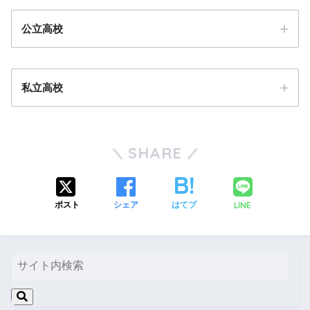
公立高校
私立高校
学校
学科
募集定員
前年比
普通キャリアデザイン
101
+3
募集
足羽
多文化共生 中国語・英語
30
SHARE
学
前年
普
10
専
・
-10
学科
定員
校
比
通
5
多文化共生 日本語
20
LINE
ポスト
シェア
はてブ
普通
266
-24
進
専
・
105
羽水
北
学
探求特進
35
+35
陸
特
併
・
金津
普通
224
+7
262
別進学
探求創造
160
商
専
・