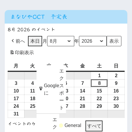
高志
76
探求創造(内部進学)
90
+1
業
まなびやOCT 予定表
藤島
普通
336
ｸﾞﾛｰﾊﾞ
20
ﾙｻｲｴﾝｽ
8月 2026 のイベント
普通 みらい共創
76
丸岡
-14
－２
前へ
本日
月
年
普通 スポーツ探求
30
・英
０
専
募
印刷
表示
0
語留学
集停
三国
普通
144
+4
仁
止
月
火
水
木
金
土
日
愛
エ
大野
普通
124
1
2
女
特
＋２
併
・
ク
180
3
4
5
6
7
8
9
普通
84
-36
Google
ス
子
別進学
０
勝山
10
11
12
13
14
15
16
に
ポ
探求特進
25
+25
・進
専
17
18
19
20
21
22
23
ー
184
学
24
25
26
27
28
29
30
ト
普通 スタンダード
152
31
・商
専
エ
普通 スポーツ・健康福祉
38
36
イベントのカテゴリー
General
すべて
ク
業
鯖江