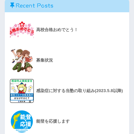
34
Recent Posts
ｰﾄ
美方
生活情報
30
・普
専
食物
30
啓
70
通
高校合格おめでとう！
新
普通
136
+8
・調
専
32
若狭
文理探求
64
+4
理
募集状況
海洋科学
64
+4
・情
専
34
報商業
生物生産
36
+1
・ﾌｧｯ
専
環境工学
36
+1
感染症に対する当塾の取り組み(2023.5.8以降)
ｼｮﾝﾃﾞ
30
福井農林
ｻﾞｲﾝ
生活科学
36
+1
敦
・普
専
食品流通
36
+1
賀
通・特
能登を応援します
230
機械システム
37
+1
気
別進学