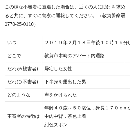
この様な不審者に遭遇した場
合は、近くの人に助けを求め
ると共に、
すぐに警察に通報してください。（敦賀警察署
0770-25-
0110）
いつ
２０１９年２月１８日午後１０時１５分
どこで
敦賀市木崎のアパート内通
路
だれが(被害者)
帰宅した女性
だれに(不審者)
下半身を露出した男
どのような
声をかけられた
年齢４０歳～５０歳位，身長１７０ｃｍ
不審者の特徴は
中肉中背，茶色上着
紺色ズボン