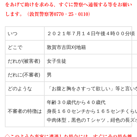
をあげて助けを求める，すぐに警察へ通報する等をお願い
します。（敦賀警察署0770‐25‐0110）
いつ
２０２１年７月１４日午後４時００分頃
どこで
敦賀市古田刈地籍
だれが(被害者)
女子生
徒
だれに(不審者)
男
どのような
「お腹と胸をさすって欲しい」等と言い
年齢３０歳代から４０歳代
不審者の特徴は
身長１６０センチから１６５センチくら
中肉体型，黒色のＴシャツ，紺色の長ズ
◇この
ような事案に遭遇した場合には，すぐにその場を離