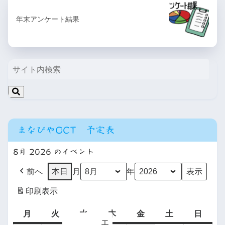
年末アンケート結果
まなびやOCT 予定表
8月 2026 のイベント
前へ
本日
月
年
印刷
表示
月
火
水
木
金
土
日
エ