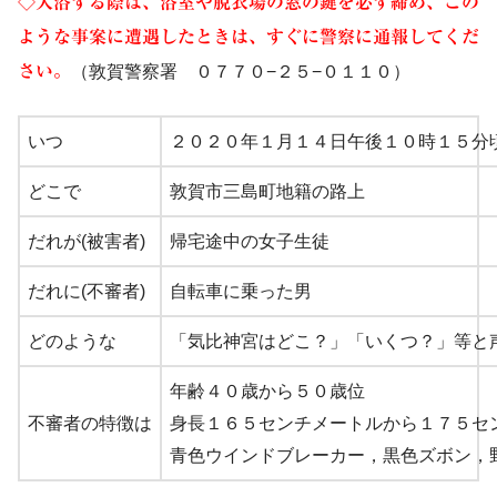
◇入浴する際は、浴室や脱衣場の窓の鍵を必ず締め、この
ような事案に遭遇したときは、すぐに警察に通報してくだ
さい。
（敦賀警察署 ０７７０−２５−０１１０）
いつ
２０２０年１月１４日午後１０時１５分
どこで
敦賀市三島町地籍の路上
だれが(被害者)
帰宅途中の女子生徒
だれに(不審者)
自転車に乗った男
どのような
「
気比神宮はどこ？」「いくつ？」等と
年齢４０歳から５０歳位
不審者の特徴は
身長１６５センチメートル
から１７５セ
青色ウインドブレーカー，黒色ズボン，