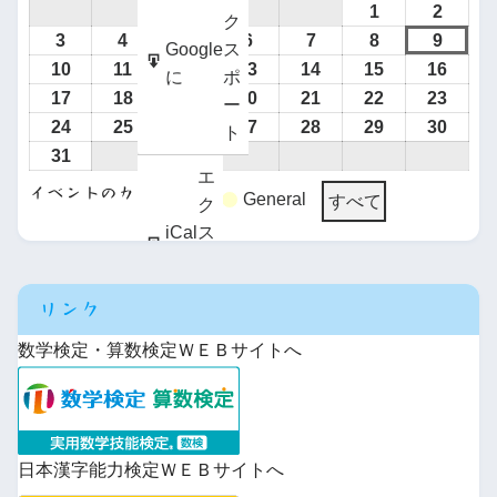
1
2
ク
3
4
5
6
7
8
9
Google
ス
10
11
12
13
14
15
16
に
ポ
17
18
19
20
21
22
23
ー
24
25
26
27
28
29
30
ト
31
エ
イベントのカテゴリー
General
すべて
ク
iCal
ス
に
ポ
Google
購
ー
で
読
リンク
ト
iCal
購
数学検定・算数検定ＷＥＢサイトへ
で
読
日本漢字能力検定ＷＥＢサイトへ