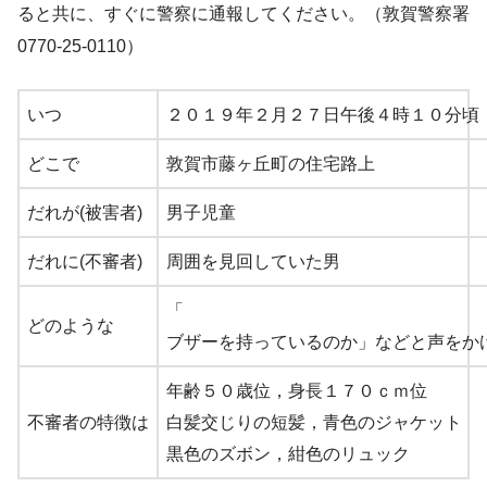
ると共に、
すぐに警察に通報してください。（敦賀警察署
0770-25-
0110）
いつ
２０１９年２月２７日午後４時１０分頃
どこで
敦賀市藤ヶ丘町の住宅路
上
だれが(被害者)
男子児童
だれに(不審者)
周囲を見回していた男
「
どのような
ブザーを持っているのか」などと声をか
年齢５０歳位，身長１７０ｃｍ位
不審者の特徴は
白髪交じりの短髪，青色のジャケット
黒色のズボン，紺色のリュック