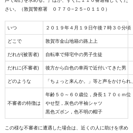
声で助けを求める。』ほか、すぐに１１０番通報してくだ
さい。（敦賀警察署 ０７７０−２５−０１１０）
いつ
２０１９年４月１９日午後７時３０分頃
どこで
敦賀市金山地籍の路上
上
だれが(被害者)
自転車で帰宅中の男子生徒
だれに(不審者)
後方から白色の車両で近付いてきた男
どのような
「ちょっと来んか。」等と声をかけられ
年齢５０～６０歳位，身長１７０ｃｍ位
不審者の特徴は
やせ型，灰色の半袖シャツ
黒色ズボン，色不明の帽子
この様な不審者に遭遇した場
合は、近くの人に助けを求め