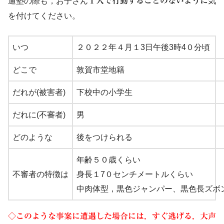
通塾の際も，お子さん
１人で行動することのないように
気
を付けてください。
いつ
２０２２年４月１3日午後3時4０分頃
どこで
敦賀市堂地籍
だれが(被害者)
下校中の小学生
だれに(不審者)
男
どのような
後をつけられる
年齢５０歳くらい
不審者の特徴は
身長１7０センチメートルくらい
中肉体型，黒色ジャンパー、黒色長ズボ
◇この
ような事案に遭遇した場合には，すぐ逃げる，大声