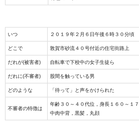
いつ
２０１９年２月６日午後６時３０分頃
どこで
敦賀市砂流４０号付近の住宅街路上
だれが(被害者)
自転車で下校中の女子生徒ら
だれに(不審者)
股間を触っている男
どのような
「
待って」と声をかけられた
年齢３０～
４０代位，身長１６０～１
不審者の特徴は
中肉中背，黒髪，丸顔