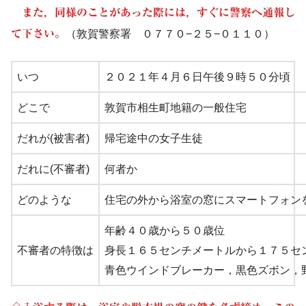
また，同様のことがあった際には，すぐに警察へ通報し
て下さい。
（敦賀警察署 ０７７０−２５−０１１０）
いつ
２０２１年４月６日午後９時５０分頃
どこで
敦賀市相生町地籍の一般住宅
だれが(被害者)
帰宅途中の女子生徒
だれに(不審者)
何者か
どのような
住宅の外から浴室の窓にスマートフォン
年齢４０歳から５０歳位
不審者の特徴は
身長１６５センチメートル
から１７５セ
青色ウインドブレーカー，黒色ズボン，