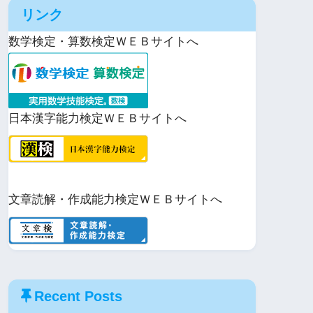
で
リンク
ト
iCal
購
数学検定・算数検定ＷＥＢサイトへ
で
読
日本漢字能力検定ＷＥＢサイトへ
文章読解・作成能力検定ＷＥＢサイトへ
Recent Posts