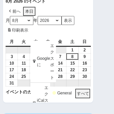
8月 2026 のイベント
前へ
本日
月
年
印刷
表示
月
火
水
木
金
土
日
エ
1
2
ク
3
4
5
6
7
8
9
Google
ス
10
11
12
13
14
15
16
に
ポ
17
18
19
20
21
22
23
ー
24
25
26
27
28
29
30
ト
31
エ
イベントのカテゴリー
General
すべて
ク
iCal
ス
に
ポ
Google
ー