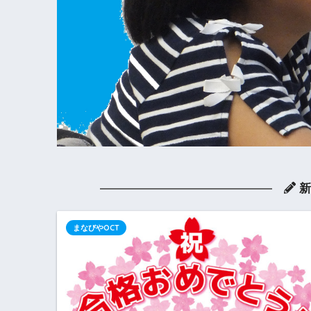
新
まなびやOCT