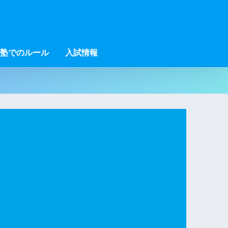
塾でのルール
入試情報
。
い