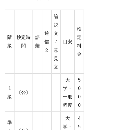
論
説
検
通
文
階
検定時
語
定
信
/
目安
級
間
彙
料
文
意
金
見
文
大
5
1
学・
0
〔公〕
級
一般
0
程度
0
大
4
準
学・
5