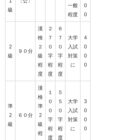
1
〔公〕
一般
0
級
程度
0
漢
２
６
検
７
７
大学
4
2
２
０
０
入試
0
９０分
級
級
字
字
対策
0
程
程
程
に
0
度
度
度
漢
１
５
検
０
５
大学
3
準
準
０
０
入試
0
2
６０分
2
字
字
対策
0
級
級
程
程
に
0
程
度
度