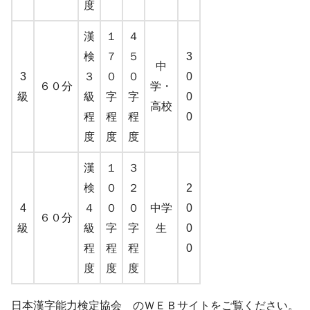
度
漢
１
４
検
７
５
3
中
3
３
０
０
0
６０分
学・
級
級
字
字
0
高校
程
程
程
0
度
度
度
漢
１
３
検
０
２
2
4
４
０
０
中学
0
６０分
級
級
字
字
生
0
程
程
程
0
度
度
度
日本漢字能力検定協会 のＷＥＢサイトをご覧ください。