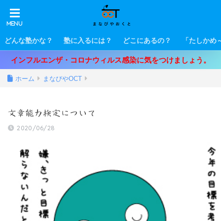
どんな塾かな？
塾に入るには？
どこにあるの？
「たしかめ
インフルエンザ・コロナウィルス感染に気をつけましょう。
ホーム
まなびやOCT
文章能力検定について
2020/06/28