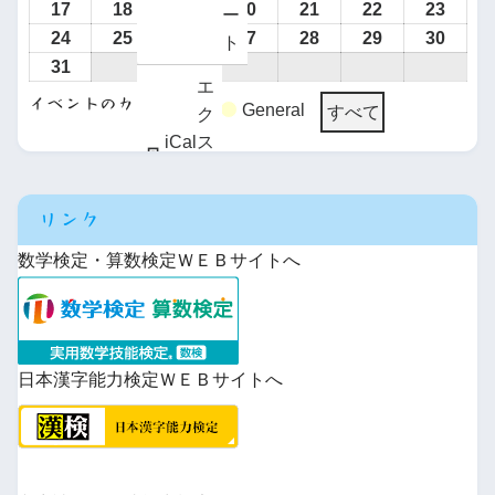
17
18
19
20
21
22
23
ー
24
25
26
27
28
29
30
ト
31
エ
イベントのカテゴリー
General
すべて
ク
iCal
ス
に
ポ
Google
購
ー
で
読
リンク
ト
iCal
購
数学検定・算数検定ＷＥＢサイトへ
で
読
日本漢字能力検定ＷＥＢサイトへ