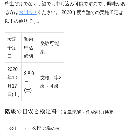
塾生だけでなく，誰でも申し込み可能ですので，興味があ
る方は
お問合せ
ください。 2020年度当塾での実施予定は
以下の通りです。
検定
塾内
受験可能
予定
申込
級
日
締切
2020
9月8
年10
文検 準2
日
月17
級～４級
(土)
日(土)
階級の目安と検定料
〔文章読解・作成能力検定〕
〔公〕・・・公開会場のみ