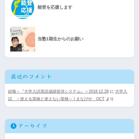
能登を応援します
当塾1期生からのお願い
最近のコメント
続報～『大学入試英語成績提供システム』～2018.12.28
に
大学入
試 ～使える英検と使えない英検～ | まなびや OCT
より
アーカイブ