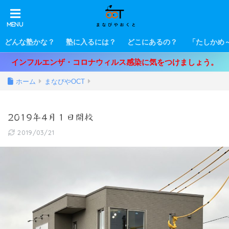
どんな塾かな？
塾に入るには？
どこにあるの？
「たしかめ
インフルエンザ・コロナウィルス感染に気をつけましょう。
ホーム
まなびやOCT
2019年4月１日開校
2019/03/21