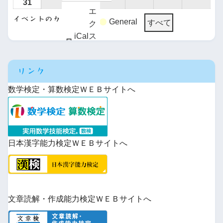
31
エ
イベントのカテゴリー
General
すべて
ク
iCal
ス
に
ポ
Google
購
ー
で
読
リンク
ト
iCal
購
数学検定・算数検定ＷＥＢサイトへ
で
読
日本漢字能力検定ＷＥＢサイトへ
文章読解・作成能力検定ＷＥＢサイトへ